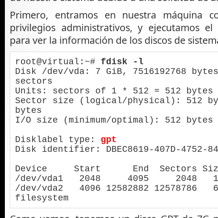
Primero, entramos en nuestra máquina c
privilegios administrativos, y ejecutamos e
para ver la información de los discos de sistem
root@virtual:~# 
fdisk -l
Disk /dev/vda: 7 GiB, 7516192768 bytes
sectors

Units: sectors of 1 * 512 = 512 bytes 
Sector size (logical/physical): 512 by
bytes                               

I/O size (minimum/optimal): 512 bytes 
Disklabel type: 
gpt
Disk identifier: DBEC8619-407D-4752-84
Device     Start      End  Sectors Siz
/dev/vda1   2048     4095     2048   1
/dev/vda2   4096 12582882 12578786   6
filesystem