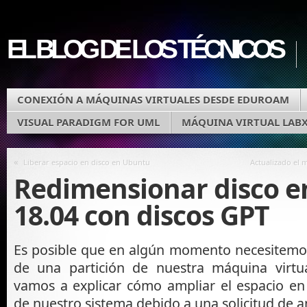
EL BLOG DE LOS TÉCNICOS
CONEXIÓN A MÁQUINAS VIRTUALES DESDE EDUROAM
VISUAL PARADIGM FOR UML
MÁQUINA VIRTUAL LAB
«
Liberar espacio en disco en Ubuntu
Actualizado el 
Redimensionar disco 
18.04 con discos GPT
Es posible que en algún momento necesitemos
de una partición de nuestra máquina virtua
vamos a explicar cómo ampliar el espacio en
de nuestro sistema debido a una solicitud de a