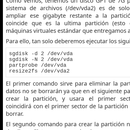
Como vemos, tenemos un disco GPT de 7G per
sistema de archivos (/dev/vda2) es de so
ampliar ese gigabyte restante a la partic
coincide que es la ultima partición (esto 
máquinas virtuales estándar que entregamos a
Para ello, tan solo deberemos ejecutar los sig
sgdisk -d 2 /dev/vda

sgdisk -N 2 /dev/vda

partprobe /dev/vda

resize2fs /dev/vda2
El primer comando sirve para eliminar la par
datos no se borrarán ya que en el siguiente p
crear la partición, y usara el primer sec
coincidirá con el primer sector de la partici
borrar.
El segundo comando para crear la partición n