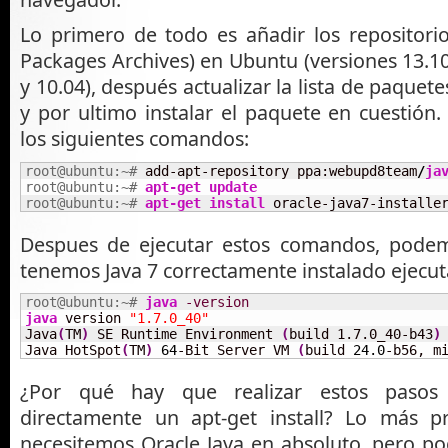
Lo primero de todo es añadir los repositor
Packages Archives) en Ubuntu (versiones 13.10,
y 10.04), después actualizar la lista de paquete
y por ultimo instalar el paquete en cuestión
los siguientes comandos:
root@ubuntu:~# 
add-apt-repository ppa:webupd8team
/
ja
root@ubuntu:~# 
apt-get update
root@ubuntu:~# 
apt-get install
 oracle-java7-installe
Despues de ejecutar estos comandos, pod
tenemos Java 7 correctamente instalado ejecu
root@ubuntu:~# 
java
-version
java
 version 
"1.7.0_40"
Java
(
TM
)
 SE Runtime Environment 
(
build 1.7.0_40-b43
)
Java HotSpot
(
TM
)
64
-Bit Server VM 
(
build 
24.0
-b56, m
¿Por qué hay que realizar estos pasos
directamente un apt-get install? Lo más 
necesitemos Oracle Java en absoluto, pero p