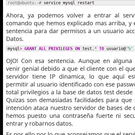
root@ubuntu:~# 
service mysql restart
Ahora, ya podemos volver a entrar al ser
comando que hemos explicado mas arriba, y ej
sentencia para dar permisos a un usuario ac
Datos.
mysql
>
GRANT
ALL
PRIVILEGES
ON
 test.
*
TO
 usuario@
'
%
'
OJO! Con esa sentencia. Aunque en alguna
venir genial debido a que el cliente con el q
servidor tiene IP dinamica, lo que aquí e
permitir al usuario identificado con ese pass
total privilegios a la base de datos test desde
Quizas son demasiadas facilidades para que 
intención ataca nuestro servidor de bases de d
hemos puesto una contraseña fuerte ni secu
entrar y robarnos datos.
Es por ello por lo que aconsejamos que el se