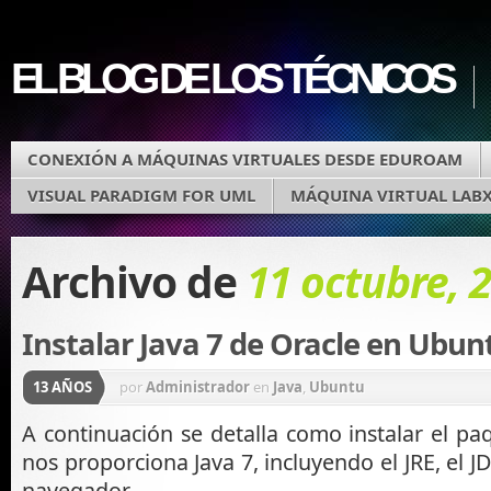
EL BLOG DE LOS TÉCNICOS
CONEXIÓN A MÁQUINAS VIRTUALES DESDE EDUROAM
VISUAL PARADIGM FOR UML
MÁQUINA VIRTUAL LAB
Archivo de
11 octubre, 
Instalar Java 7 de Oracle en Ubun
13 AÑOS
por
Administrador
en
Java
,
Ubuntu
A continuación se detalla como instalar el p
nos proporciona Java 7, incluyendo el JRE, el JD
navegador.