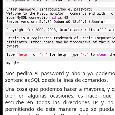
Enter password: 
[
introducimos el password
]
Welcome to the MySQL monitor.  Commands end with ; or
Your MySQL connection 
id
 is 
43
Server version: 5.5.32-0ubuntu0.13.04.1 
(
Ubuntu
)
Copyright 
(
c
)
2000
, 
2013
, Oracle and
/
or its affiliate
Oracle is a registered trademark of Oracle Corporati
affiliates. Other names may be trademarks of their re
owners.

Type 
'help;'
 or 
'\h'
for
 help. Type 
'\c'
 to 
clear
 the
mysql
>
Nos pedira el password y ahora ya podemos
sentencias SQL desde la linea de comandos.
Una cosa que podemos hacer a mayores, y q
bien en algunas ocasiones, es hacer que
escuche en todas las direcciones IP y no 
permitiendo de esta manera que se pueda