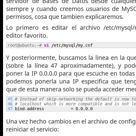
servidor de Bases de Datos desde cualquie
siempre y cuando creemos usuarios de MyS
permisos, cosa que tambien explicaremos.
Lo primero es editar el archivo /etc/mysql
editor favorito.
root@ubuntu:~# 
vi
/
etc
/
mysql
/
my.cnf
Y posteriormente, buscamos la linea en la q
(sobre la línea 47 aproximadamente), y po
poner la IP 0.0.0.0 para que escuche en todas l
podemos ponerla una IP especifica que ten
que de esta manera solo se pueda acceder medi
45

# Instead of skip-networking the default is now t
46

# localhost which is more compatible and is not l
bind-address           = 0.0.0.0
Una vez hecho cambios en el archivo de confi
reiniciar el servicio: