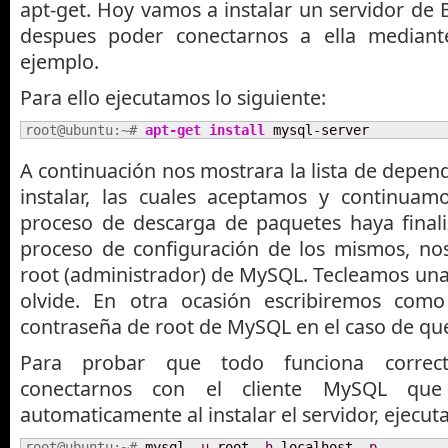
apt-get. Hoy vamos a instalar un servidor de
despues poder conectarnos a ella median
ejemplo.
Para ello ejecutamos lo siguiente:
root@ubuntu:~# 
apt-get install
 mysql-server
A continuación nos mostrara la lista de depen
instalar, las cuales aceptamos y continuam
proceso de descarga de paquetes haya final
proceso de configuración de los mismos, nos
root (administrador) de MySQL. Tecleamos una
olvide. En otra ocasión escribiremos com
contraseña de root de MySQL en el caso de que
Para probar que todo funciona correc
conectarnos con el cliente MySQL que
automaticamente al instalar el servidor, ejecut
root@ubuntu:~# 
mysql 
-u
 root 
-h
 localhost 
-p