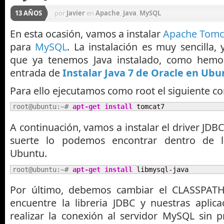
13 AÑOS
por
Javier
en
Apache
,
Java
,
MySQL
En esta ocasión, vamos a instalar
Apache Tomc
para
MySQL
. La instalación es muy sencilla,
que ya tenemos Java instalado, como hem
entrada de
Instalar Java 7 de Oracle en Ubu
Para ello ejecutamos como root el siguiente 
root@ubuntu:~# 
apt-get install
 tomcat7
A continuación, vamos a instalar el driver JD
suerte lo podemos encontrar dentro de l
Ubuntu.
root@ubuntu:~# 
apt-get install
 libmysql-java
Por último, debemos cambiar el CLASSPAT
encuentre la libreria JDBC y nuestras aplic
realizar la conexión al servidor MySQL sin p