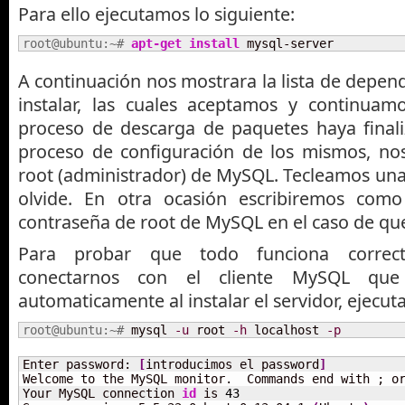
Para ello ejecutamos lo siguiente:
root@ubuntu:~# 
apt-get install
 mysql-server
A continuación nos mostrara la lista de depen
instalar, las cuales aceptamos y continuam
proceso de descarga de paquetes haya final
proceso de configuración de los mismos, nos
root (administrador) de MySQL. Tecleamos una
olvide. En otra ocasión escribiremos com
contraseña de root de MySQL en el caso de que
Para probar que todo funciona correc
conectarnos con el cliente MySQL que
automaticamente al instalar el servidor, ejecut
root@ubuntu:~# 
mysql 
-u
 root 
-h
 localhost 
-p
Enter password: 
[
introducimos el password
]
Welcome to the MySQL monitor.  Commands end with ; or
Your MySQL connection 
id
 is 
43