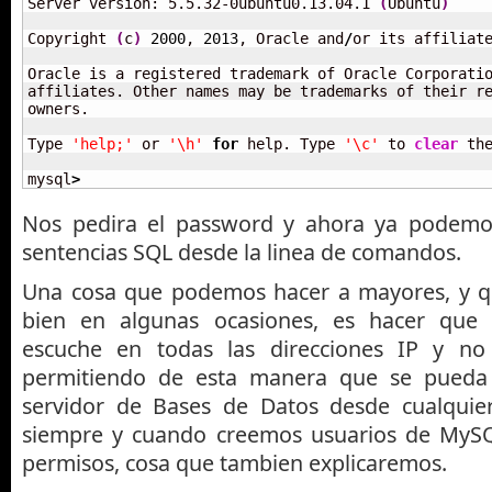
Server version: 5.5.32-0ubuntu0.13.04.1 
(
Ubuntu
)
Copyright 
(
c
)
2000
, 
2013
, Oracle and
/
or its affiliate
Oracle is a registered trademark of Oracle Corporati
affiliates. Other names may be trademarks of their re
owners.

Type 
'help;'
 or 
'\h'
for
 help. Type 
'\c'
 to 
clear
 the
mysql
>
Nos pedira el password y ahora ya podemos
sentencias SQL desde la linea de comandos.
Una cosa que podemos hacer a mayores, y q
bien en algunas ocasiones, es hacer que
escuche en todas las direcciones IP y no 
permitiendo de esta manera que se pueda
servidor de Bases de Datos desde cualquie
siempre y cuando creemos usuarios de MyS
permisos, cosa que tambien explicaremos.