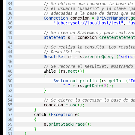
34

// Se obtiene una conexion la base de
35

// el usuario "usuario" y la clave "p
36

// adecuadas a la base de datos que e
37

Connection
 conexion 
=
DriverManager
.
g
38

"jdbc:mysql://localhost/test"
, 
"u
39

40

// Se crea un Statement, para realiza
41

Statement
 s 
=
 conexion.
createStatemen
42

43

// Se realiza la consulta. Los result
44

// ResultSet rs
45

ResultSet
 rs 
=
 s.
executeQuery
(
"selec
46

47

// Se recorre el ResultSet, mostrando
48

while
(
rs.
next
(
)
)
49

{
50

System
.
out
.
println
(
rs.
getInt
(
"I
51

" "
+
 rs.
getDate
(
3
)
)
;
52

}
53

54

// Se cierra la conexion la base de d
55

            conexion.
close
(
)
;
56

}
57

catch
(
Exception
 e
)
58

{
59

            e.
printStackTrace
(
)
;
60

}
61

}