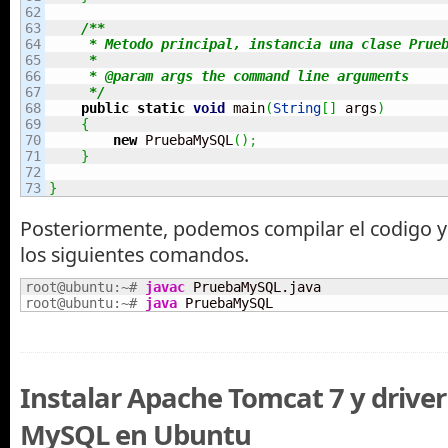
62

63

/**

64

     * Metodo principal, instancia una clase Prueb
65

     *

66

     * @param args the command line arguments

67

     */
68

public
static
void
 main
(
String
[
]
 args
)
69

{
70

new
 PruebaMySQL
(
)
;
71

}
72

}
Posteriormente, podemos compilar el codigo 
los siguientes comandos.
root@ubuntu:~# 
javac
root@ubuntu:~# 
java
 PruebaMySQL
Instalar Apache Tomcat 7 y driver
MySQL en Ubuntu