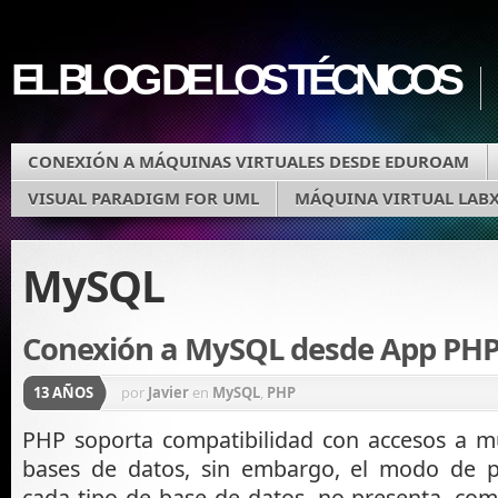
EL BLOG DE LOS TÉCNICOS
CONEXIÓN A MÁQUINAS VIRTUALES DESDE EDUROAM
VISUAL PARADIGM FOR UML
MÁQUINA VIRTUAL LAB
MySQL
Conexión a MySQL desde App PH
13 AÑOS
por
Javier
en
MySQL
,
PHP
PHP soporta compatibilidad con accesos a mú
bases de datos, sin embargo, el modo de 
cada tipo de base de datos, no presenta, com