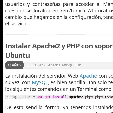
usuarios y contraseñas para acceder al Man
cuestión se localiza en /etc/tomcat7/tomcat-
cambio que hagamos en la configuración, tend
el servicio.
Instalar Apache2 y PHP con sopo
Ubuntu
13 AÑOS
por
Javier
en
Apache
,
MySQL
,
PHP
La instalación del servidor Web
Apache
con s
su vez, con
MySQL
, es bien sencilla. Tan solo
los siguientes comandos en un Terminal como
root@ubuntu:~# 
apt-get install
 apache2 php5 php5-mys
De esta sencilla forma, ya tenemos instalad