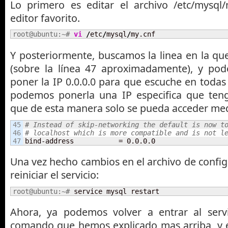
Lo primero es editar el archivo /etc/mysql
editor favorito.
root@ubuntu:~# 
vi
/
etc
/
mysql
/
my.cnf
Y posteriormente, buscamos la linea en la q
(sobre la línea 47 aproximadamente), y po
poner la IP 0.0.0.0 para que escuche en todas l
podemos ponerla una IP especifica que ten
que de esta manera solo se pueda acceder medi
45

# Instead of skip-networking the default is now t
46

# localhost which is more compatible and is not l
bind-address           = 0.0.0.0
Una vez hecho cambios en el archivo de confi
reiniciar el servicio:
root@ubuntu:~# 
service mysql restart
Ahora, ya podemos volver a entrar al ser
comando que hemos explicado mas arriba, y ej