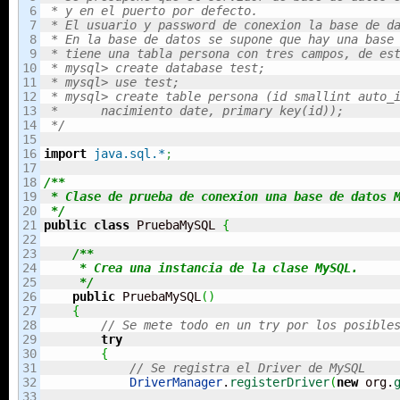
6

 * y en el puerto por defecto.

7

 * El usuario y password de conexion la base de da
8

 * En la base de datos se supone que hay una base 
9

 * tiene una tabla persona con tres campos, de est
10

 * mysql> create database test;

11

 * mysql> use test;

12

 * mysql> create table persona (id smallint auto_i
13

 *      nacimiento date, primary key(id)); 

14

 */
15

16

import
java.sql.*
;
17

18

/**

19

 * Clase de prueba de conexion una base de datos M
20

 */
21

public
class
 PruebaMySQL 
{
22

23

/** 

24

     * Crea una instancia de la clase MySQL.

25

     */
26

public
 PruebaMySQL
(
)
27

{
28

// Se mete todo en un try por los posible
29

try
30

{
31

// Se registra el Driver de MySQL
32

DriverManager
.
registerDriver
(
new
 org.
33
