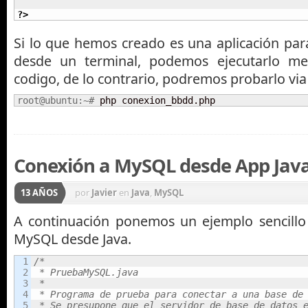
?>
Si lo que hemos creado es una aplicación par
desde un terminal, podemos ejecutarlo med
codigo, de lo contrario, podremos probarlo vi
root@ubuntu:~# 
php conexion_bbdd.php
Conexión a MySQL desde App Jav
13 AÑOS
por
Javier
en
Java
,
MySQL
A continuación ponemos un ejemplo sencillo
MySQL desde Java.
1

/*

2

 * PruebaMySQL.java

3

 *

4

 * Programa de prueba para conectar a una base de 
5

 * Se presupone que el servidor de base de datos e