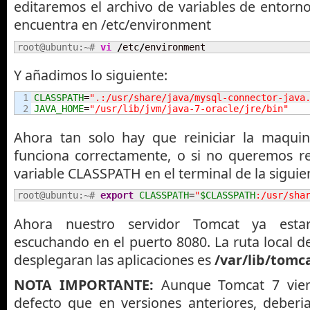
editaremos el archivo de variables de entorn
encuentra en /etc/environment
root@ubuntu:~# 
vi
/
etc
/
environment
Y añadimos lo siguiente:
1

CLASSPATH
=
".:/usr/share/java/mysql-connector-java
JAVA_HOME
=
"/usr/lib/jvm/java-7-oracle/jre/bin"
Ahora tan solo hay que reiniciar la maquin
funciona correctamente, o si no queremos rei
variable CLASSPATH en el terminal de la siguie
root@ubuntu:~# 
export
CLASSPATH
=
"
$CLASSPATH
:/usr/sha
Ahora nuestro servidor Tomcat ya esta
escuchando en el puerto 8080. La ruta local d
desplegaran las aplicaciones es
/var/lib/tom
NOTA IMPORTANTE:
Aunque Tomcat 7 vie
defecto que en versiones anteriores, deberi