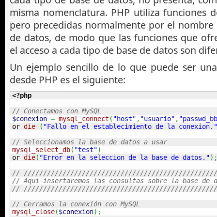
misma nomenclatura. PHP utiliza funciones 
pero precedidas normalmente por el nombre 
de datos, de modo que las funciones que ofre
el acceso a cada tipo de base de datos son dife
Un ejemplo sencillo de lo que puede ser un
desde PHP es el siguiente:
<?php
// Conectamos con MySQL 
$conexion
=
mysql_connect
(
"host"
,
"usuario"
,
"passwd_b
or 
die
(
"Fallo en el establecimiento de la conexion.
// Seleccionamos la base de datos a usar 
mysql_select_db
(
"test"
)
or 
die
(
"Error en la seleccion de la base de datos."
)
// /////////////////////////////////////////////////
// Aqui insertaremos las consultas sobre la base de 
// /////////////////////////////////////////////////
// Cerramos la conexión con MySQL 
mysql_close
(
$conexion
)
;