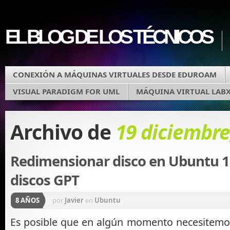
EL BLOG DE LOS TÉCNICOS
CONEXIÓN A MÁQUINAS VIRTUALES DESDE EDUROAM
VISUAL PARADIGM FOR UML
MÁQUINA VIRTUAL LAB
Archivo de
19 diciembre
Redimensionar disco en Ubuntu 1
discos GPT
8 AÑOS
por
Javier
en
Ubuntu
Es posible que en algún momento necesitemos