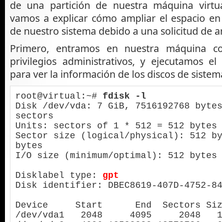
de una partición de nuestra máquina virtua
vamos a explicar cómo ampliar el espacio en
de nuestro sistema debido a una solicitud de a
Primero, entramos en nuestra máquina c
privilegios administrativos, y ejecutamos e
para ver la información de los discos de sistem
root@virtual:~# 
fdisk -l
Disk /dev/vda: 7 GiB, 7516192768 bytes
sectors

Units: sectors of 1 * 512 = 512 bytes 
Sector size (logical/physical): 512 by
bytes                               

I/O size (minimum/optimal): 512 bytes 
Disklabel type: 
gpt
Disk identifier: DBEC8619-407D-4752-84
Device     Start      End  Sectors Siz
/dev/vda1   2048     4095     2048   1