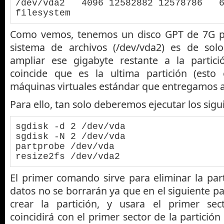
/dev/vda2   4096 12582882 12578786   6
filesystem
Como vemos, tenemos un disco GPT de 7G per
sistema de archivos (/dev/vda2) es de so
ampliar ese gigabyte restante a la partic
coincide que es la ultima partición (esto 
máquinas virtuales estándar que entregamos a
Para ello, tan solo deberemos ejecutar los sig
sgdisk -d 2 /dev/vda

sgdisk -N 2 /dev/vda

partprobe /dev/vda

resize2fs /dev/vda2
El primer comando sirve para eliminar la par
datos no se borrarán ya que en el siguiente p
crear la partición, y usara el primer sec
coincidirá con el primer sector de la partici