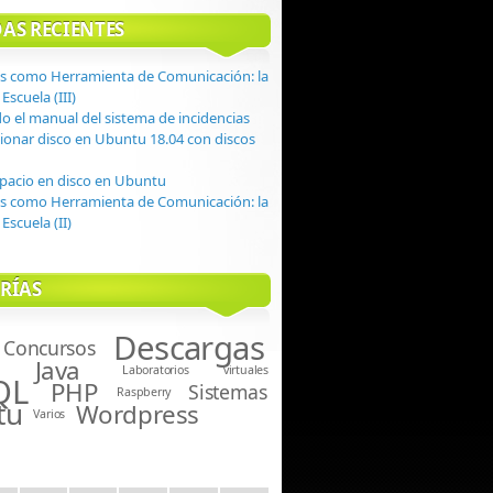
AS RECIENTES
s como Herramienta de Comunicación: la
Escuela (III)
do el manual del sistema de incidencias
onar disco en Ubuntu 18.04 con discos
spacio en disco en Ubuntu
s como Herramienta de Comunicación: la
Escuela (II)
RÍAS
Descargas
Concursos
Java
Laboratorios virtuales
QL
PHP
Sistemas
Raspberry
tu
Wordpress
Varios