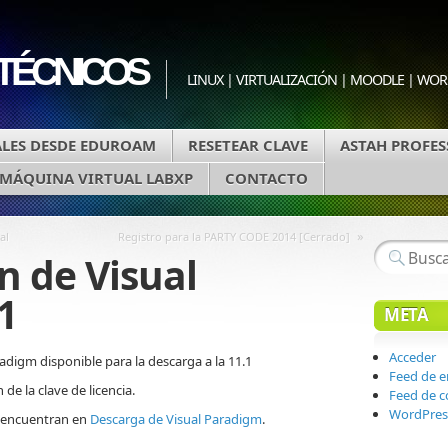
 TÉCNICOS
LINUX | VIRTUALIZACIÓN | MOODLE | WO
LES DESDE EDUROAM
RESETEAR CLAVE
ASTAH PROFES
MÁQUINA VIRTUAL LABXP
CONTACTO
»
al
Registro para la PARTY CODE 2014 [Cerrado]
n de Visual
1
META
Acceder
radigm disponible para la descarga a la 11.1
Feed de e
 de la clave de licencia.
Feed de 
WordPres
se encuentran en
Descarga de Visual Paradigm
.