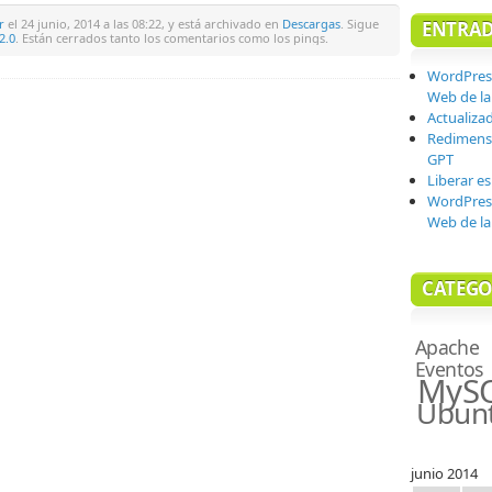
r
el 24 junio, 2014 a las 08:22, y está archivado en
Descargas
. Sigue
ENTRAD
2.0
. Están cerrados tanto los comentarios como los pings.
WordPres
Web de la 
Actualiza
Redimensi
GPT
Liberar e
WordPres
Web de la 
CATEGO
Apache
Eventos
MyS
Ubun
junio 2014