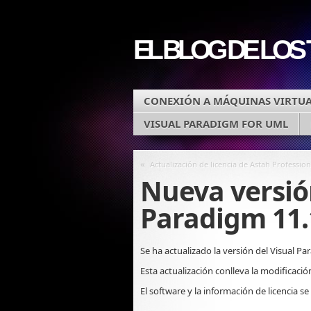
EL BLOG DE LOS
CONEXIÓN A MÁQUINAS VIRTUA
VISUAL PARADIGM FOR UML
«
Actualización de licencia de Astah Profession
Nueva versió
Paradigm 11.
Se ha actualizado la versión del Visual Pa
Esta actualización conlleva la modificación
El software y la información de licencia 