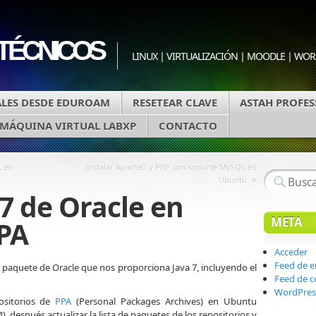
 TÉCNICOS
LINUX | VIRTUALIZACIÓN | MOODLE | WO
LES DESDE EDUROAM
RESETEAR CLAVE
ASTAH PROFES
MÁQUINA VIRTUAL LABXP
CONTACTO
L en
Instalar Apache2 y PHP con soporte MySQL en
»
Ubuntu
 7 de Oracle en
META
PA
Acceder
Feed de e
l paquete de Oracle que nos proporciona Java 7, incluyendo el
Feed de 
WordPres
ositorios de
PPA
(Personal Packages Archives) en Ubuntu
04), después actualizar la lista de paquetes de los repositorios y