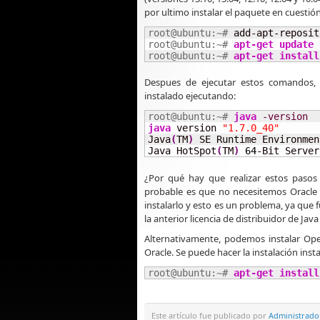
por ultimo instalar el paquete en cuestió
root@ubuntu:~# 
add-apt-reposit
root@ubuntu:~# 
apt-get update
root@ubuntu:~# 
apt-get install
Despues de ejecutar estos comandos
instalado ejecutando:
root@ubuntu:~# 
java
-version
java
 version 
"1.7.0_40"
Java
(
TM
)
 SE Runtime Environmen
Java HotSpot
(
TM
)
64
-Bit Server
¿Por qué hay que realizar estos pasos
probable es que no necesitemos Oracle
instalarlo y esto es un problema, ya que 
la anterior licencia de distribuidor de Java
Alternativamente, podemos instalar Op
Oracle. Se puede hacer la instalación ins
root@ubuntu:~# 
apt-get install
Este artículo fue publicado por
Administrado