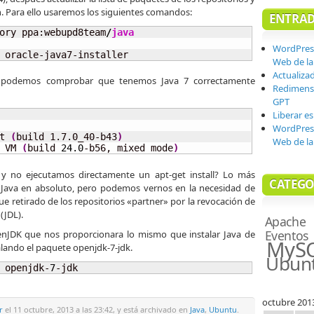
n. Para ello usaremos los siguientes comandos:
ENTRAD
ory ppa:webupd8team
/
java
WordPres
 oracle-java7-installer
Web de la 
Actualiza
, podemos comprobar que tenemos Java 7 correctamente
Redimensi
GPT
Liberar e
WordPres
t 
(
build 1.7.0_40-b43
)
Web de la 
 VM 
(
build 
24.0
-b56, mixed mode
)
 y no ejecutamos directamente un apt-get install? Lo más
CATEGO
 Java en absoluto, pero podemos vernos en la necesidad de
fue retirado de los repositorios «partner» por la revocación de
 (JDL).
Apache
Eventos
enJDK que nos proporcionara lo mismo que instalar Java de
MyS
talando el paquete openjdk-7-jdk.
Ubun
 openjdk-
7
-jdk
octubre 201
r
el 11 octubre, 2013 a las 23:42, y está archivado en
Java
,
Ubuntu
.