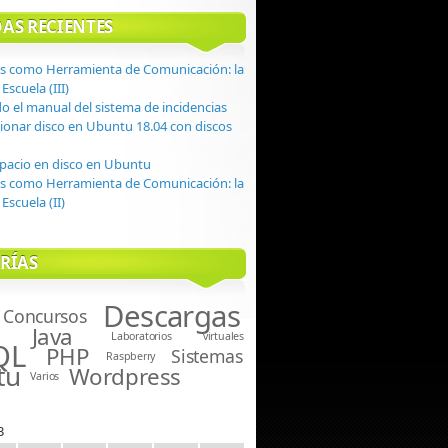
AS RECIENTES
s como Herramienta de Comunicación: la
Escuela (III)
do el manual del sistema de incidencias
onar disco en Ubuntu 18.04 con discos
spacio en disco en Ubuntu
s como Herramienta de Comunicación: la
Escuela (II)
RÍAS
Descargas
Concursos
Java
Laboratorios virtuales
QL
PHP
Sistemas
Raspberry
tu
Wordpress
Varios
3