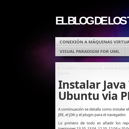
EL BLOG DE LOS
CONEXIÓN A MÁQUINAS VIRTUA
VISUAL PARADIGM FOR UML
«
Instalación y configuración simple de MySQ
Ubuntu
Instalar Java
Ubuntu via P
A continuación se detalla como instalar e
JRE, el JDK y el plugin para el navegador.
Lo primero de todo es añadir los rep
(versiones 13.10, 13.04, 12.10, 12.04 y 10.