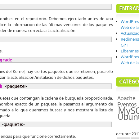
ENTRAD
sponibles en el repositorio. Debemos ejecutarlo antes de una
WordPres
lice la información de las últimas versiones de los paquetes
Web de la 
der de manera correcta a la actualización.
Actualiza
Redimensi
GPT
s.
Liberar e
WordPres
grade
Web de la 
es del Kernel, hay ciertos paquetes que se retienen, para ello
r la actualización/instalación de dichos paquetes.
CATEGO
h
<
paquete
>
Apache
aquetes que contengan la cadena de busqueda proporcionada.
Eventos
 nombre exacto de un paquete, le pasamos al argumento de
MyS
ado a lo que queremos buscar, y nos mostrara la lista de
Ubun
queda.
<
paquete
>
octubre 201
dencias para que funcione correctamente.