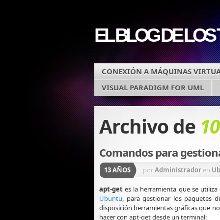
EL BLOG DE LOS
CONEXIÓN A MÁQUINAS VIRTUA
VISUAL PARADIGM FOR UML
Archivo de
10
Comandos para gestion
13 AÑOS
por
Administrador
en
Ub
apt-get
es la herramienta que se utiliza
Ubuntu
, para gestionar los paquetes d
disposición herramientas gráficas que no
hacer con apt-get desde un terminal: