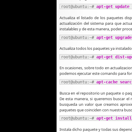
root@ubuntu:~# 
apt-get update
Actualiza el listado de los paquetes di
actualización del sistema para que actua
instalables y de esta manera, poder proce
root@ubuntu:~# 
apt-get upgrade
Actualiza todos los paquetes ya instalado
root@ubuntu:~# 
apt-get dist-up
En ocasiones, sobre todo en actualizacion
podemos ejecutar este comando para forza
root@ubuntu:~# 
apt-cache searc
Busca en el repositorio un paquete o p
De esta manera, si queremos buscar el
busqueda un valor que creamos aproxim
paquetes que coinciden con nuestra bus
root@ubuntu:~# 
apt-get install
Instala dicho paquete y todas sus depen