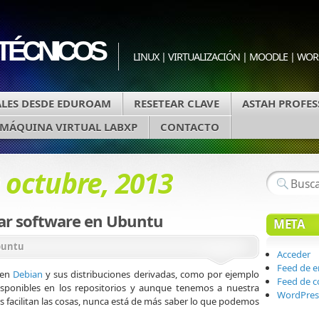
 TÉCNICOS
LINUX | VIRTUALIZACIÓN | MOODLE | WO
LES DESDE EDUROAM
RESETEAR CLAVE
ASTAH PROFES
MÁQUINA VIRTUAL LABXP
CONTACTO
 octubre, 2013
ar software en Ubuntu
META
untu
Acceder
Feed de e
 en
Debian
y sus distribuciones derivadas, como por ejemplo
Feed de 
isponibles en los repositorios y aunque tenemos a nuestra
WordPres
s facilitan las cosas, nunca está de más saber lo que podemos