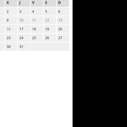
X
J
V
S
D
2
3
4
5
6
9
10
11
12
13
16
17
18
19
20
23
24
25
26
27
30
31