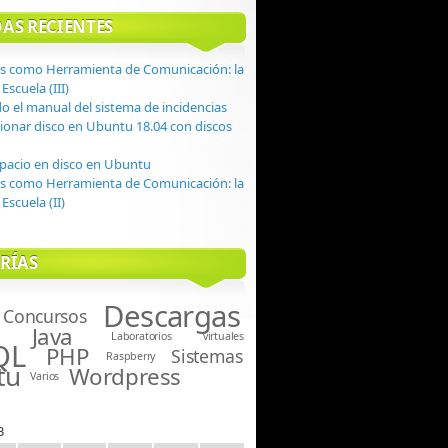
AS RECIENTES
s como Herramienta de Comunicación: la
Escuela (III)
do el manual del sistema de incidencias
onar disco en Ubuntu 18.04 con discos
spacio en disco en Ubuntu
s como Herramienta de Comunicación: la
Escuela (II)
RÍAS
Descargas
Concursos
Java
Laboratorios virtuales
QL
PHP
Sistemas
Raspberry
tu
Wordpress
Varios
3