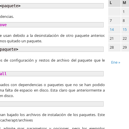
L
M
<
paquete
>
1
dencias.
7
8
ove
14
15
 usan debido a la desinstalación de otro paquete anterior.
21
22
emos quitado un paquete.
28
29
paquete
>
s de configuración y restos de archivo del paquete que le
Ene »
all
ionados con dependencias o paquetes que no se han podido
una falta de espacio en disco. Esta claro que anteriormente a
n disco.
han bajado los archivos de instalación de los paquetes. Este
r/cache/apt/archives
 admite mas parametros y opciones, pero los ejemplos