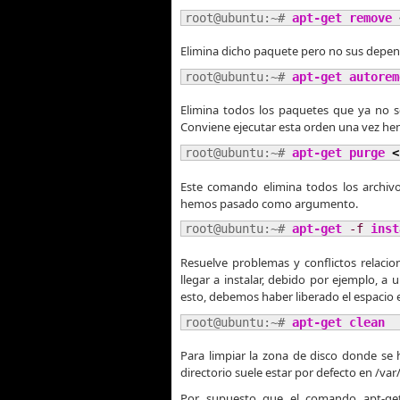
root@ubuntu:~# 
apt-get remove
Elimina dicho paquete pero no sus depen
root@ubuntu:~# 
apt-get autorem
Elimina todos los paquetes que ya no se
Conviene ejecutar esta orden una vez h
root@ubuntu:~# 
apt-get purge
<
Este comando elimina todos los archivo
hemos pasado como argumento.
root@ubuntu:~# 
apt-get
-f
inst
Resuelve problemas y conflictos relac
llegar a instalar, debido por ejemplo, a 
esto, debemos haber liberado el espacio e
root@ubuntu:~# 
apt-get clean
Para limpiar la zona de disco donde se 
directorio suele estar por defecto en /va
Por supuesto que el comando apt-get