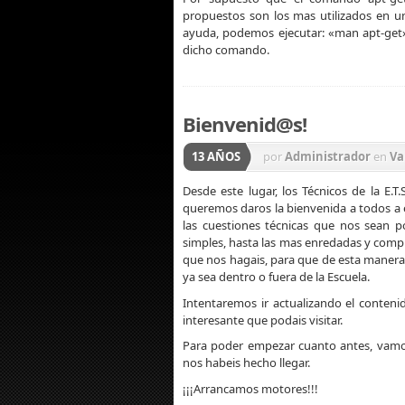
propuestos son los mas utilizados en un
ayuda, podemos ejecutar: «man apt-get»,
dicho comando.
Bienvenid@s!
13 AÑOS
por
Administrador
en
Va
Desde este lugar, los Técnicos de la E.T.
queremos daros la bienvenida a todos a 
las cuestiones técnicas que nos sean po
simples, hasta las mas enredadas y comp
que nos hagais, para que de esta manera o
ya sea dentro o fuera de la Escuela.
Intentaremos ir actualizando el conteni
interesante que podais visitar.
Para poder empezar cuanto antes, vamos
nos habeis hecho llegar.
¡¡¡Arrancamos motores!!!